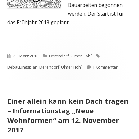
Bauarbeiten begonnen
werden. Der Start ist für
das Frühjahr 2018 geplant.
Veröffentlicht
Kategorien
Schlagwörter
26. März 2018
Derendorf
,
Ulmer Höh´
am
zu Bebauung
Bebauungsplan
,
Derendorf
,
Ulmer Höh´
1 Kommentar
Einer allein kann kein Dach tragen
– Informationstag „Neue
Wohnformen“ am 12. November
2017