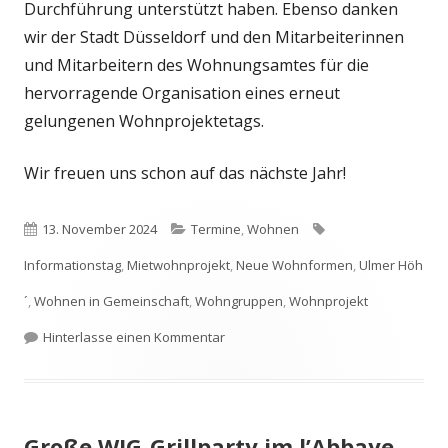
Durchführung unterstützt haben. Ebenso danken
wir der Stadt Düsseldorf und den Mitarbeiterinnen
und Mitarbeitern des Wohnungsamtes für die
hervorragende Organisation eines erneut
gelungenen Wohnprojektetags.
Wir freuen uns schon auf das nächste Jahr!
Veröffentlicht
Kategorien
Schlagwörter
13. November 2024
Termine
,
Wohnen
am
Informationstag
,
Mietwohnprojekt
,
Neue Wohnformen
,
Ulmer Höh
´
,
Wohnen in Gemeinschaft
,
Wohngruppen
,
Wohnprojekt
zu „Gemeinsam wohnen“ – Forum für 
Hinterlasse einen Kommentar
Große WIG-Grillparty im l’Abbaye