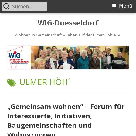
Suchen
Primäres
Menü
nach:
Menü
Springe
WIG-Duesseldorf
zum
Inhalt
Wohnen in Gemeinschaft – Leben auf der Ulmer Höh´e. V.
SCHLAGWORT:
ULMER HÖH´
„Gemeinsam wohnen“ – Forum für
Interessierte, Initiativen,
Baugemeinschaften und
Wohngruppen