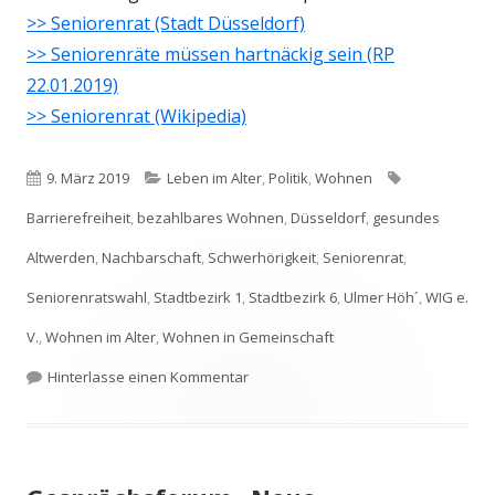
>> Seniorenrat (Stadt Düsseldorf)
>> Seniorenräte müssen hartnäckig sein (RP
22.01.2019)
>> Seniorenrat (Wikipedia)
Veröffentlicht
Kategorien
Schlagwörter
9. März 2019
Leben im Alter
,
Politik
,
Wohnen
am
Barrierefreiheit
,
bezahlbares Wohnen
,
Düsseldorf
,
gesundes
Altwerden
,
Nachbarschaft
,
Schwerhörigkeit
,
Seniorenrat
,
Seniorenratswahl
,
Stadtbezirk 1
,
Stadtbezirk 6
,
Ulmer Höh´
,
WIG e.
V.
,
Wohnen im Alter
,
Wohnen in Gemeinschaft
zu Wiggies kandidieren für den Seni
Hinterlasse einen Kommentar