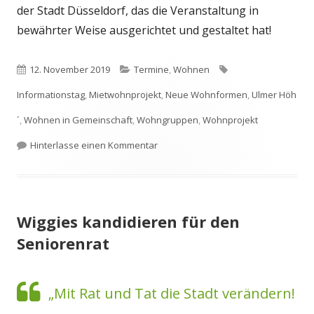
der Stadt Düsseldorf, das die Veranstaltung in
bewährter Weise ausgerichtet und gestaltet hat!
Veröffentlicht
Kategorien
Schlagwörter
12. November 2019
Termine
,
Wohnen
am
Informationstag
,
Mietwohnprojekt
,
Neue Wohnformen
,
Ulmer Höh
´
,
Wohnen in Gemeinschaft
,
Wohngruppen
,
Wohnprojekt
zu „Gemeinsam Wohnen“ – Forum für
Hinterlasse einen Kommentar
Wiggies kandidieren für den
Seniorenrat
„Mit Rat und Tat die Stadt verändern!