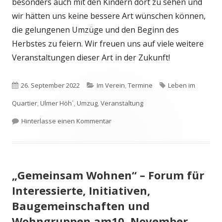
besonders auch mit den Kindern dort zu sehen und
wir hätten uns keine bessere Art wünschen können,
die gelungenen Umzüge und den Beginn des
Herbstes zu feiern. Wir freuen uns auf viele weitere
Veranstaltungen dieser Art in der Zukunft!
Veröffentlicht
Kategorien
Schlagwörter
26. September 2022
Im Verein
,
Termine
Leben im
am
Quartier
,
Ulmer Höh´
,
Umzug
,
Veranstaltung
zu Große WIG-Grillparty im l’Abbaye
Hinterlasse einen Kommentar
„Gemeinsam Wohnen“ – Forum für
Interessierte, Initiativen,
Baugemeinschaften und
Wohngruppen am10. November