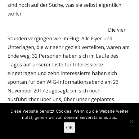
sind noch auf der Suche, was sie selbst eigentlich
wollen.
Die vier
Stunden vergingen wie im Flug. Alle Flyer und
Unterlagen, die wir sehr gezielt verteilten, waren am
Ende weg. 32 Personen haben sich im Laufe des
Tages auf unserer Liste für Interessierte
eingetragen und zehn Interessierte haben sich
spontan für den WIG-Informationsabend am 23.
November 2017 zugesagt, um sich noch
ausführlicher über uns, über unser geplantes
Wohnprojekt und über unsere Quartiersaufgaben
Diese Website benutzt Cookies. Wenn du die Website weiter
zu informieren.
nutzt, gehen wir von deinem Einverständnis aus.
OK
Veröffentlicht
Kategorien
Schlagwörter
14. November 2017
Termine
,
Wohnen
Infoabend
,