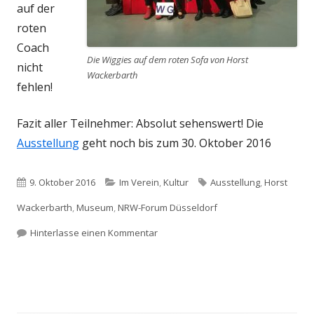
auf der
roten
Coach
Die Wiggies auf dem roten Sofa von Horst
nicht
Wackerbarth
fehlen!
Fazit aller Teilnehmer: Absolut sehenswert! Die
Ausstellung
geht noch bis zum 30. Oktober 2016
Veröffentlicht
Kategorien
Schlagwörter
9. Oktober 2016
Im Verein
,
Kultur
Ausstellung
,
Horst
am
Wackerbarth
,
Museum
,
NRW-Forum Düsseldorf
zu Wiggies auf der roten Couch – Ei
Hinterlasse einen Kommentar