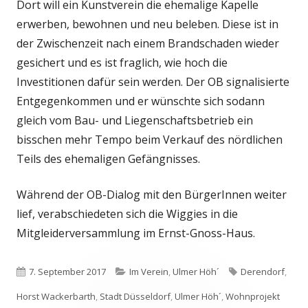
Dort will ein Kunstverein die ehemalige Kapelle
erwerben, bewohnen und neu beleben. Diese ist in
der Zwischenzeit nach einem Brandschaden wieder
gesichert und es ist fraglich, wie hoch die
Investitionen dafür sein werden. Der OB signalisierte
Entgegenkommen und er wünschte sich sodann
gleich vom Bau- und Liegenschaftsbetrieb ein
bisschen mehr Tempo beim Verkauf des nördlichen
Teils des ehemaligen Gefängnisses.
Während der OB-Dialog mit den BürgerInnen weiter
lief, verabschiedeten sich die Wiggies in die
Mitgleiderversammlung im Ernst-Gnoss-Haus.
Veröffentlicht
Kategorien
Schlagwörter
7. September 2017
Im Verein
,
Ulmer Höh´
Derendorf
,
am
Horst Wackerbarth
,
Stadt Düsseldorf
,
Ulmer Höh´
,
Wohnprojekt