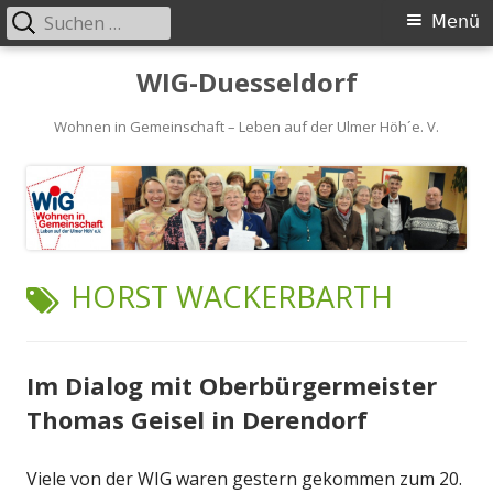
Suchen
Primäres
Menü
nach:
Menü
Springe
WIG-Duesseldorf
zum
Inhalt
Wohnen in Gemeinschaft – Leben auf der Ulmer Höh´e. V.
SCHLAGWORT:
HORST WACKERBARTH
Im Dialog mit Oberbürgermeister
Thomas Geisel in Derendorf
Viele von der WIG waren gestern gekommen zum 20.