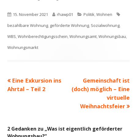
Veröffentlicht
Autor
Kategorien
Schlagw
15. November 2021
rhawp01
Politik
,
Wohnen
am
bezahlbare Wohnung
,
geförderte Wohnung
,
Sozialwohnung
,
WBS
,
Wohnberechtigungsschein
,
Wohnungsamt
,
Wohnungsbau
,
Wohnungsmarkt
Vorheriger
Nächster
Eine Exkursion ins
Gemeinschaft ist
Beitragsnavigation
Beitrag:
Beitrag
Ahrtal – Teil 2
(doch) möglich – Eine
virtuelle
Weihnachtsfeier
2 Gedanken zu „
Was ist eigentlich geförderter
Wohnungsbau?
“