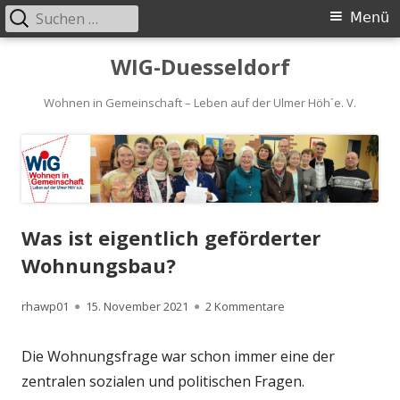
Suchen
Primäres
Menü
nach:
Menü
Springe
WIG-Duesseldorf
zum
Inhalt
Wohnen in Gemeinschaft – Leben auf der Ulmer Höh´e. V.
Was ist eigentlich geförderter
Wohnungsbau?
Autor
Veröffentlicht
zu Was ist eigentlic
rhawp01
15. November 2021
2 Kommentare
am
Die Wohnungsfrage war schon immer eine der
zentralen sozialen und politischen Fragen.