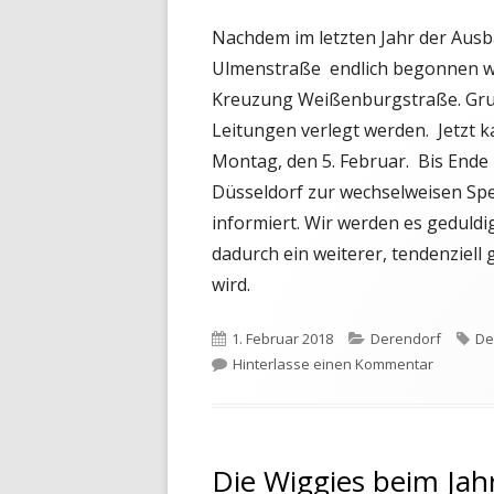
Nachdem im letzten Jahr der Aus
Ulmenstraße endlich begonnen wur
Kreuzung Weißenburgstraße. Grund
Leitungen verlegt werden. Jetzt 
Montag, den 5. Februar. Bis End
Düsseldorf zur wechselweisen Sp
informiert. Wir werden es geduldi
dadurch ein weiterer, tendenziell 
wird.
Veröffentlicht
Kategorien
Sc
1. Februar 2018
Derendorf
De
am
zu Endli
Hinterlasse einen Kommentar
Die Wiggies beim Ja