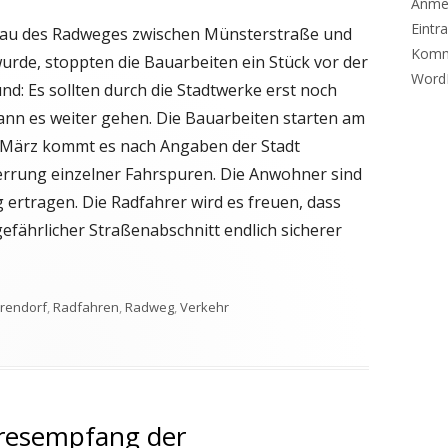
Anme
Eintr
bau des Radweges zwischen Münsterstraße und
Komm
de, stoppten die Bauarbeiten ein Stück vor der
Word
: Es sollten durch die Stadtwerke erst noch
kann es weiter gehen. Die Bauarbeiten starten am
e März kommt es nach Angaben der Stadt
errung einzelner Fahrspuren. Die Anwohner sind
g ertragen. Die Radfahrer wird es freuen, dass
gefährlicher Straßenabschnitt endlich sicherer
hlagwörter
rendorf
,
Radfahren
,
Radweg
,
Verkehr
ch: Radweglücke auf der Ulmenstraße wird geschlossen
hresempfang der