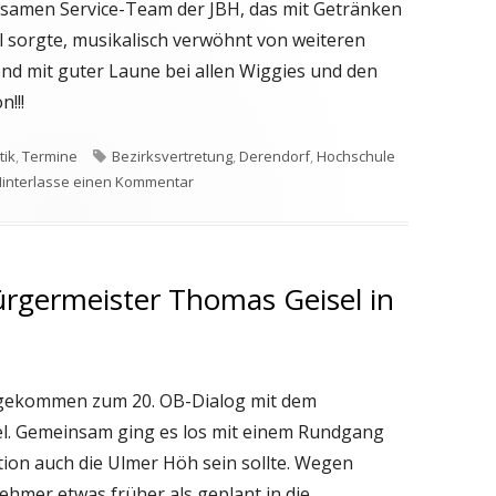
ksamen Service-Team der JBH, das mit Getränken
l sorgte, musikalisch verwöhnt von weiteren
nd mit guter Laune bei allen Wiggies und den
!!!
Schlagwörter
tik
,
Termine
Bezirksvertretung
,
Derendorf
,
Hochschule
zu Die Wiggies beim Jahresempfang der Bezi
interlasse einen Kommentar
rgermeister Thomas Geisel in
 gekommen zum 20. OB-Dialog mit dem
l. Gemeinsam ging es los mit einem Rundgang
tion auch die Ulmer Höh sein sollte. Wegen
ehmer etwas früher als geplant in die