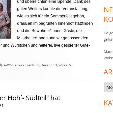
und überreichten eine Spende.
Dank des
NE
guten Wetters konnte die Veranstaltung,
wie es sich für ein Sommerfest gehört,
K
draußen im begrünten Innenhof stattfinden
und die Bewohner*innen, Gäste, die
Holge
Mitarbeiter*innen und wir genossen den
gefö
und Würstchen und heiterer, live gespielter Gute-
Maxim
Wohn
Schlagwörter
AWO-Seniorenzentrum
,
Derendorf
,
WIG e. V.
AR
esuch auf dem Sommerfest des Ernst-Gnoß-Hauses
Arch
 Höh´- Südteil“ hat
KA
1