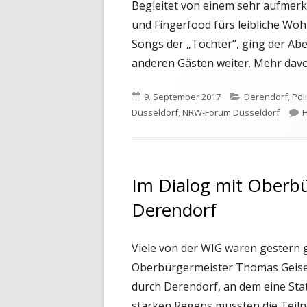
Begleitet von einem sehr aufmer
und Fingerfood fürs leibliche Woh
Songs der „Töchter“, ging der Abe
anderen Gästen weiter. Mehr davon
Veröffentlicht
Kategorien
9. September 2017
Derendorf
,
Poli
am
Düsseldorf
,
NRW-Forum Düsseldorf
H
Im Dialog mit Oberbü
Derendorf
Viele von der WIG waren gestern
Oberbürgermeister Thomas Geise
durch Derendorf, an dem eine Sta
starken Regens mussten die Teiln