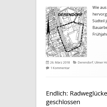
Wie aus
hervorg
Südteil 
Bauarbe
Frühjah
Veröffentlicht
Kategorien
26. März 2018
Derendorf
,
Ulmer H
am
zu Bebauungsplan „Ulmer H
1 Kommentar
Endlich: Radweglücke
geschlossen