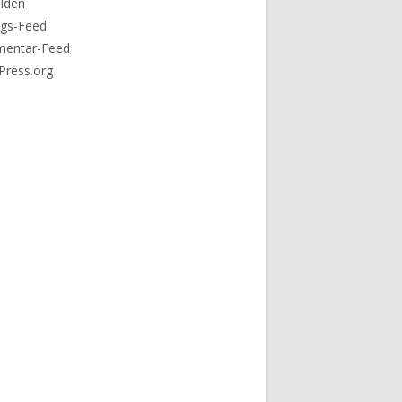
lden
ags-Feed
entar-Feed
Press.org