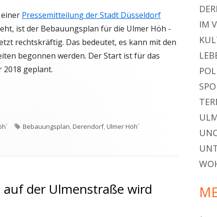
DER
 einer
Pressemitteilung der Stadt Düsseldorf
IM 
eht, ist der Bebauungsplan für die Ulmer Höh -
KUL
jetzt rechtskräftig. Das bedeutet, es kann mit den
LEB
iten begonnen werden. Der Start ist für das
r 2018 geplant.
POL
SPO
TER
ULM
Schlagwörter
öh´
Bebauungsplan
,
Derendorf
,
Ulmer Höh´
UNC
öh´- Südteil“ hat Rechtskraft erlangt
UN
WO
 auf der Ulmenstraße wird
ME