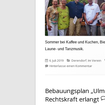
Sommer bei Kaffee und Kuchen, Bier 
Laune- und Tanzmusik.
Veröffentlicht
Kategorien
6. Juli 2019
Derendorf
,
Im Verein
am
zu WIG-B
Hinterlasse einen Kommentar
Bebauungsplan „Ulmer
Rechtskraft erlangt