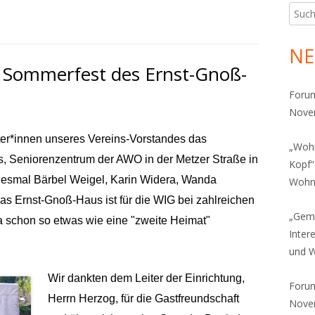
Such
Ha
nach:
Sei
NE
 Sommerfest des Ernst-Gnoß-
Foru
Novem
ter*innen unseres Vereins-Vorstandes das
„Wohn
 Seniorenzentrum der AWO in der Metzer Straße in
Kopf“
diesmal Bärbel Weigel, Karin Widera, Wanda
Wohns
as Ernst-Gnoß-Haus ist für die WIG bei zahlreichen
„Gem
a schon so etwas wie eine "zweite Heimat"
Inter
und 
Wir dankten dem Leiter der Einrichtung,
Foru
Herrn Herzog, für die Gastfreundschaft
Novem