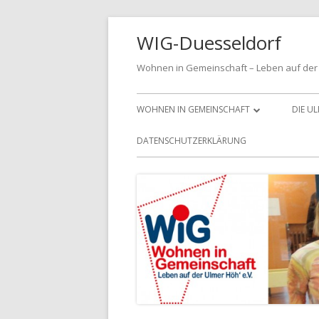
Springe
WIG-Duesseldorf
zum
Inhalt
Wohnen in Gemeinschaft – Leben auf der 
Primäres
WOHNEN IN GEMEINSCHAFT
DIE U
Menü
MITGLIED WERDEN
DATENSCHUTZERKLÄRUNG
DIE LEITLINIEN FÜR UNSER
VEREINSLEBEN