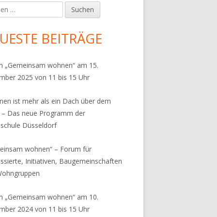
en
upt-
tenleiste
UESTE BEITRÄGE
m „Gemeinsam wohnen“ am 15.
ber 2025 von 11 bis 15 Uhr
en ist mehr als ein Dach über dem
 – Das neue Programm der
chule Düsseldorf
einsam wohnen“ – Forum für
essierte, Initiativen, Baugemeinschaften
Wohngruppen
m „Gemeinsam wohnen“ am 10.
ber 2024 von 11 bis 15 Uhr