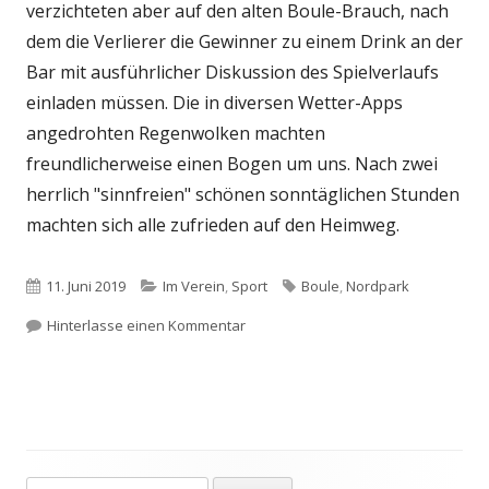
verzichteten aber auf den alten Boule-Brauch, nach
dem die Verlierer die Gewinner zu einem Drink an der
Bar mit ausführlicher Diskussion des Spielverlaufs
einladen müssen. Die in diversen Wetter-Apps
angedrohten Regenwolken machten
freundlicherweise einen Bogen um uns. Nach zwei
herrlich "sinnfreien" schönen sonntäglichen Stunden
machten sich alle zufrieden auf den Heimweg.
Veröffentlicht
Kategorien
Schlagwörter
11. Juni 2019
Im Verein
,
Sport
Boule
,
Nordpark
am
zu Die Kugel rollten im Nordpark – W
Hinterlasse einen Kommentar