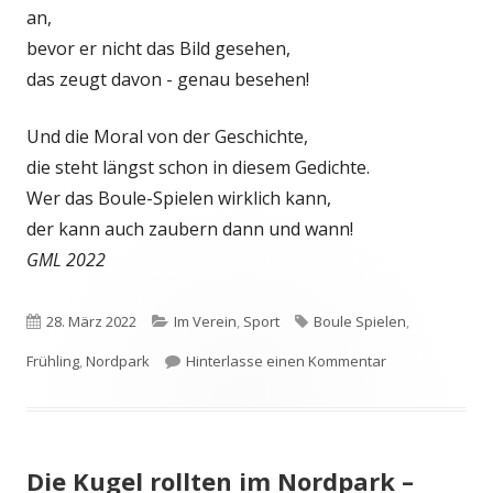
an,
bevor er nicht das Bild gesehen,
das zeugt davon - genau besehen!
Und die Moral von der Geschichte,
die steht längst schon in diesem Gedichte.
Wer das Boule-Spielen wirklich kann,
der kann auch zaubern dann und wann!
GML 2022
Veröffentlicht
Kategorien
Schlagwörter
28. März 2022
Im Verein
,
Sport
Boule Spielen
,
am
zu Frühlingser
Frühling
,
Nordpark
Hinterlasse einen Kommentar
Die Kugel rollten im Nordpark –