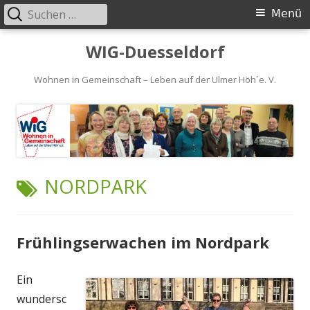
Suchen
Primäres
Menü
nach:
Menü
Springe
WIG-Duesseldorf
zum
Inhalt
Wohnen in Gemeinschaft – Leben auf der Ulmer Höh´e. V.
SCHLAGWORT:
NORDPARK
Frühlingserwachen im Nordpark
Ein
wundersc