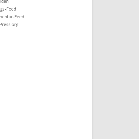
lden
ags-Feed
entar-Feed
Press.org