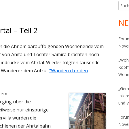
Such
Ha
nach:
Sei
NE
tal – Teil 2
Foru
 an die Ahr am darauffolgenden Wochenende vom
Novem
er von Anita und Tochter Samira brachten noch
„Wohn
indrücke vom Ahrtal. Wieder folgten tausende
Kopf“
 Wanderer dem Aufruf
"Wandern für den
Wohns
„Gem
 dem
Inter
 ging über die
und 
ilweise nur einspurige
Foru
villa wurden die
Novem
Schienen der Ahrtalbahn