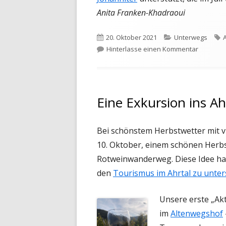
Anita Franken-Khadraoui
Veröffentlicht
Kategorien
S
20. Oktober 2021
Unterwegs
A
am
zu Eine E
Hinterlasse einen Kommentar
Eine Exkursion ins Ahr
Bei schönstem Herbstwetter mit v
10. Oktober, einem schönen Herbs
Rotweinwanderweg. Diese Idee hat
den
Tourismus im Ahrtal zu unter
Unsere erste „Ak
im
Altenwegshof