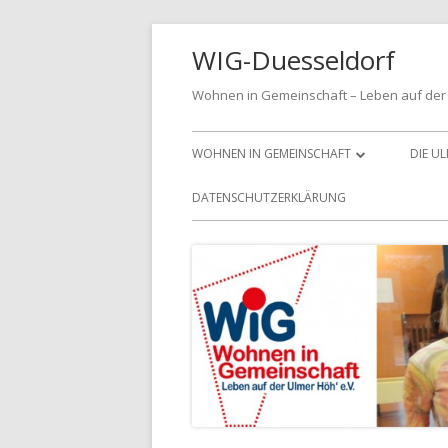
Springe
WIG-Duesseldorf
zum
Inhalt
Wohnen in Gemeinschaft – Leben auf der 
Primäres
WOHNEN IN GEMEINSCHAFT
DIE U
Menü
MITGLIED WERDEN
DATENSCHUTZERKLÄRUNG
DIE LEITLINIEN FÜR UNSER
VEREINSLEBEN