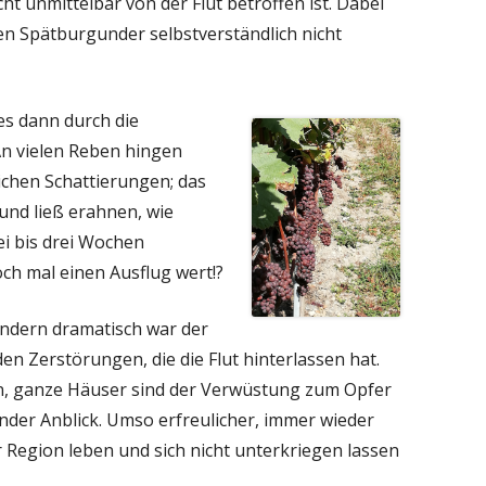
ht unmittelbar von der Flut betroffen ist. Dabei
en Spätburgunder selbstverständlich nicht
es dann durch die
An vielen Reben hingen
ichen Schattierungen; das
und ließ erahnen, wie
ei bis drei Wochen
ch mal einen Ausflug wert!?
ndern dramatisch war der
den Zerstörungen, die die Flut hinterlassen hat.
en, ganze Häuser sind der Verwüstung zum Opfer
ender Anblick. Umso erfreulicher, immer wieder
 Region leben und sich nicht unterkriegen lassen