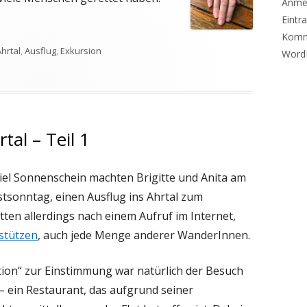
Anme
Eintr
Komm
chlagwörter
hrtal
,
Ausflug
,
Exkursion
Word
xkursion ins Ahrtal – Teil 2
tal – Teil 1
iel Sonnenschein machten Brigitte und Anita am
tsonntag, einen Ausflug ins Ahrtal zum
ten allerdings nach einem Aufruf im Internet,
stützen
, auch jede Menge anderer WanderInnen.
tion“ zur Einstimmung war natürlich der Besuch
– ein Restaurant, das aufgrund seiner