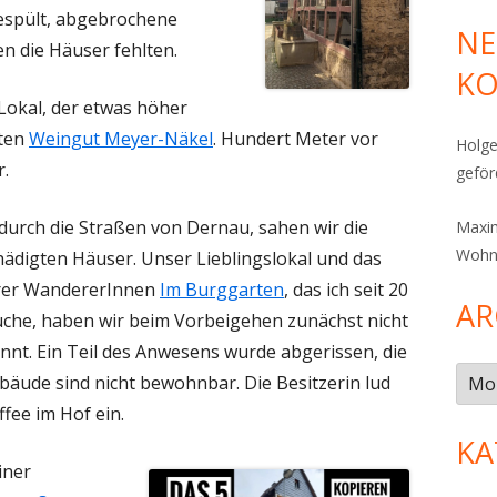
espült, abgebrochene
NE
n die Häuser fehlten.
K
Lokal, der etwas höher
ten
Weingut Meyer-Näkel
. Hundert Meter vor
Holge
.
gefö
urch die Straßen von Dernau, sahen wir die
Maxim
Wohn
hädigten Häuser. Unser Lieblingslokal und das
erer WandererInnen
Im Burggarten
, das ich seit 20
AR
che, haben wir beim Vorbeigehen zunächst nicht
nnt. Ein Teil des Anwesens wurde abgerissen, die
Arch
äude sind nicht bewohnbar. Die Besitzerin lud
fee im Hof ein.
KA
iner