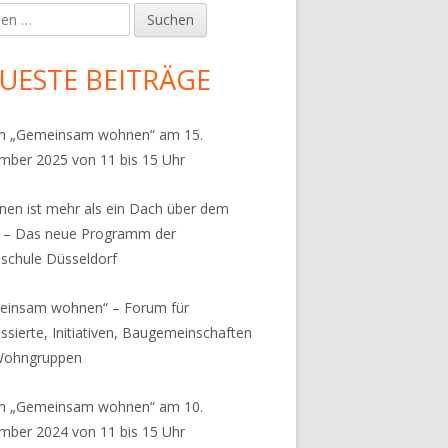
en
upt-
tenleiste
UESTE BEITRÄGE
m „Gemeinsam wohnen“ am 15.
ber 2025 von 11 bis 15 Uhr
en ist mehr als ein Dach über dem
 – Das neue Programm der
chule Düsseldorf
einsam wohnen“ – Forum für
essierte, Initiativen, Baugemeinschaften
Wohngruppen
m „Gemeinsam wohnen“ am 10.
ber 2024 von 11 bis 15 Uhr