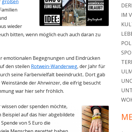
r
großen
DER
 Familien
IM 
und
KUL
aus wieder
LEB
uch bitten, wenn möglich euch auch daran zu
POL
SPO
hr emotionalen Begegnungen und Eindrücken
TER
uf den steilen
Rotwein-Wanderweg
, der Jahr für
ULM
urch seine Farbenvielfalt beeindruckt.. Dort gab
UNC
 Weinstände der Ahrwinzer, die eifrig besucht
UN
mmung war hier sehr fröhlich.
WO
 wissen oder spenden möchte,
Beispiel auf das hier abgebildete
ME
 Spende von 5 Euro die
i viele Menschen gerettet haben.