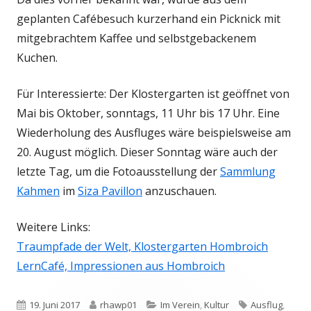
geplanten Cafébesuch kurzerhand ein Picknick mit
mitgebrachtem Kaffee und selbstgebackenem
Kuchen.
Für Interessierte: Der Klostergarten ist geöffnet von
Mai bis Oktober, sonntags, 11 Uhr bis 17 Uhr. Eine
Wiederholung des Ausfluges wäre beispielsweise am
20. August möglich. Dieser Sonntag wäre auch der
letzte Tag, um die Fotoausstellung der
Sammlung
Kahmen
im
Siza Pavillon
anzuschauen.
Weitere Links:
Traumpfade der Welt, Klostergarten Hombroich
LernCafé, Impressionen aus Hombroich
Veröffentlicht
Autor
Kategorien
Schlagwörter
19. Juni 2017
rhawp01
Im Verein
,
Kultur
Ausflug
,