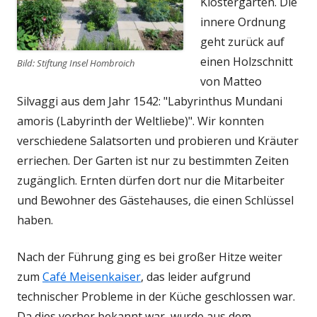
Klostergärten. Die
innere Ordnung
geht zurück auf
einen Holzschnitt
Bild: Stiftung Insel Hombroich
von Matteo
Silvaggi aus dem Jahr 1542: "Labyrinthus Mundani
amoris (Labyrinth der Weltliebe)". Wir konnten
verschiedene Salatsorten und probieren und Kräuter
erriechen. Der Garten ist nur zu bestimmten Zeiten
zugänglich. Ernten dürfen dort nur die Mitarbeiter
und Bewohner des Gästehauses, die einen Schlüssel
haben.
Nach der Führung ging es bei großer Hitze weiter
zum
Café Meisenkaiser
, das leider aufgrund
technischer Probleme in der Küche geschlossen war.
Da dies vorher bekannt war, wurde aus dem