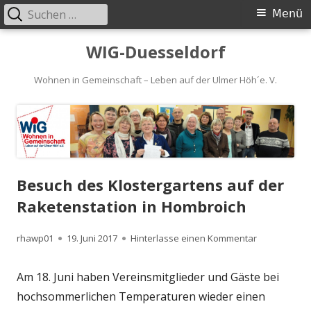
Suchen
Primäres
Menü
nach:
Menü
Springe
WIG-Duesseldorf
zum
Inhalt
Wohnen in Gemeinschaft – Leben auf der Ulmer Höh´e. V.
Besuch des Klostergartens auf der
Raketenstation in Hombroich
Autor
Veröffentlicht
zu Besuch de
rhawp01
19. Juni 2017
Hinterlasse einen Kommentar
am
Am 18. Juni haben Vereinsmitglieder und Gäste bei
hochsommerlichen Temperaturen wieder einen