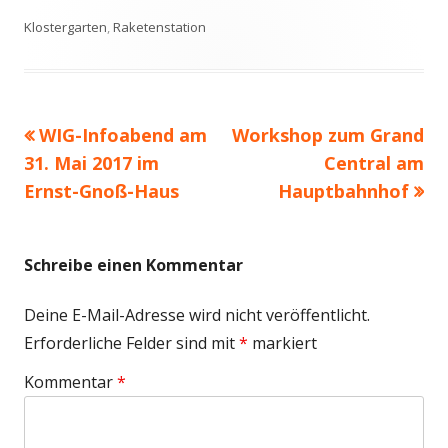
am
Klostergarten
,
Raketenstation
Vorheriger
Nächster
WIG-Infoabend am
Workshop zum Grand
Beitragsnavigation
Beitrag:
Beitrag
31. Mai 2017 im
Central am
Ernst-Gnoß-Haus
Hauptbahnhof
Schreibe einen Kommentar
Deine E-Mail-Adresse wird nicht veröffentlicht.
Erforderliche Felder sind mit
*
markiert
Kommentar
*