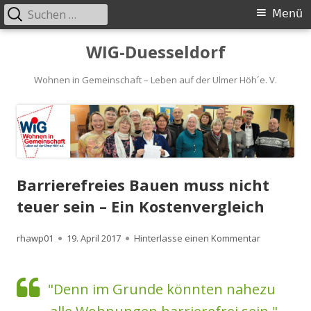
Suchen
Primäres
Menü
nach:
Menü
Springe
WIG-Duesseldorf
zum
Inhalt
Wohnen in Gemeinschaft – Leben auf der Ulmer Höh´e. V.
Barrierefreies Bauen muss nicht
teuer sein – Ein Kostenvergleich
Autor
Veröffentlicht
zu Barrieref
rhawp01
19. April 2017
Hinterlasse einen Kommentar
am
"Denn im Grunde könnten nahezu