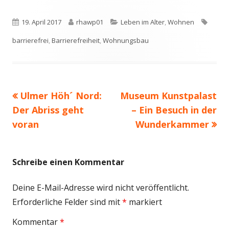
Veröffentlicht
Autor
Kategorien
Schla
19. April 2017
rhawp01
Leben im Alter
,
Wohnen
am
barrierefrei
,
Barrierefreiheit
,
Wohnungsbau
Vorheriger
Nächster
Ulmer Höh´ Nord:
Museum Kunstpalast
Beitragsnavigation
Beitrag:
Beitrag
Der Abriss geht
– Ein Besuch in der
voran
Wunderkammer
Schreibe einen Kommentar
Deine E-Mail-Adresse wird nicht veröffentlicht.
Erforderliche Felder sind mit
*
markiert
Kommentar
*