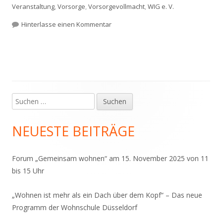
Veranstaltung
,
Vorsorge
,
Vorsorgevollmacht
,
WIG e. V.
zu Ein interessanter Abend: Patien
Hinterlasse einen Kommentar
Suchen
Haupt-
nach:
Seitenleiste
NEUESTE BEITRÄGE
Forum „Gemeinsam wohnen“ am 15. November 2025 von 11
bis 15 Uhr
„Wohnen ist mehr als ein Dach über dem Kopf“ – Das neue
Programm der Wohnschule Düsseldorf