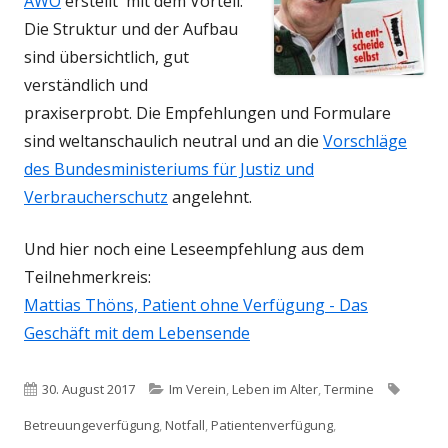
AWO
erstellt mit dem Vorteil:
Die Struktur und der Aufbau
sind übersichtlich, gut
verständlich und
praxiserprobt. Die Empfehlungen und Formulare
sind weltanschaulich neutral und an die
Vorschläge
des Bundesministeriums für Justiz und
Verbraucherschutz
angelehnt.
Und hier noch eine Leseempfehlung aus dem
Teilnehmerkreis:
Mattias Thöns, Patient ohne Verfügung - Das
Geschäft mit dem Lebensende
Veröffentlicht
Kategorien
Schlag
30. August 2017
Im Verein
,
Leben im Alter
,
Termine
am
Betreuungeverfügung
,
Notfall
,
Patientenverfügung
,