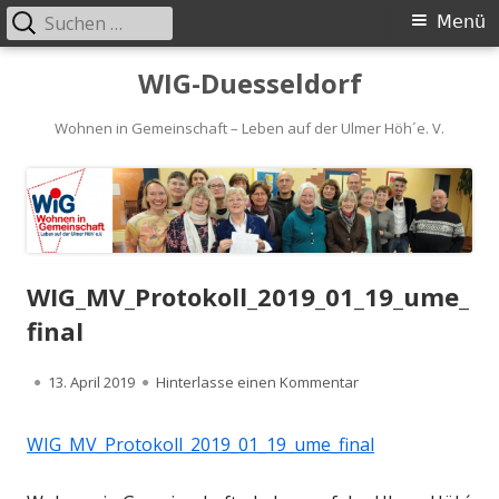
Suchen
Primäres
Menü
nach:
Menü
Springe
WIG-Duesseldorf
zum
Inhalt
Wohnen in Gemeinschaft – Leben auf der Ulmer Höh´e. V.
WIG_MV_Protokoll_2019_01_19_ume_
final
Veröffentlicht
zu WIG_MV_Protokol
13. April 2019
Hinterlasse einen Kommentar
am
WIG_MV_Protokoll_2019_01_19_ume_final