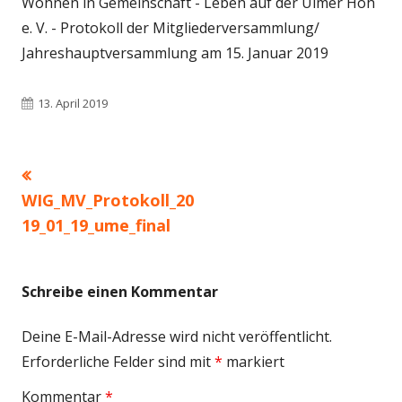
Wohnen in Gemeinschaft - Leben auf der Ulmer Höh´
e. V. - Protokoll der Mitgliederversammlung/
Jahreshauptversammlung am 15. Januar 2019
Veröffentlicht
13. April 2019
am
Vorheriger
Beitragsnavigation
Beitrag:
WIG_MV_Protokoll_20
19_01_19_ume_final
Schreibe einen Kommentar
Deine E-Mail-Adresse wird nicht veröffentlicht.
Erforderliche Felder sind mit
*
markiert
Kommentar
*