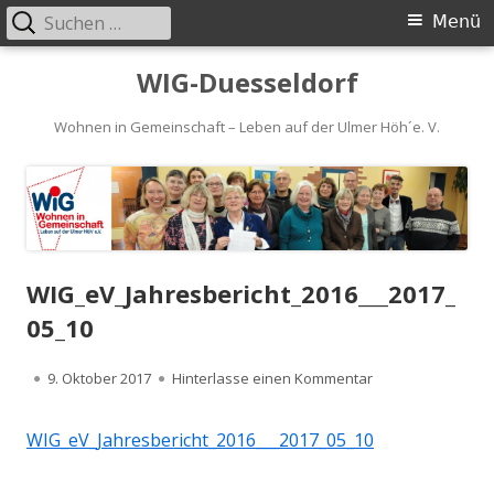
Suchen
Primäres
Menü
nach:
Menü
Springe
WIG-Duesseldorf
zum
Inhalt
Wohnen in Gemeinschaft – Leben auf der Ulmer Höh´e. V.
WIG_eV_Jahresbericht_2016___2017_
05_10
Veröffentlicht
zu WIG_eV_Jahres
9. Oktober 2017
Hinterlasse einen Kommentar
am
WIG_eV_Jahresbericht_2016___2017_05_10