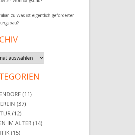
rderter Wohnungsbau?
ilian
zu
Was ist eigentlich geförderter
ungsbau?
CHIV
iv
TEGORIEN
ENDORF
(11)
VEREIN
(37)
TUR
(12)
EN IM ALTER
(14)
ITIK
(15)