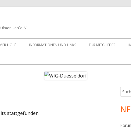
Ulmer Höh´e. V.
LMER HÖH´
INFORMATIONEN UND LINKS
FÜR MITGLIEDER
I
Such
Ha
nach:
Sei
NE
its stattgefunden.
Foru