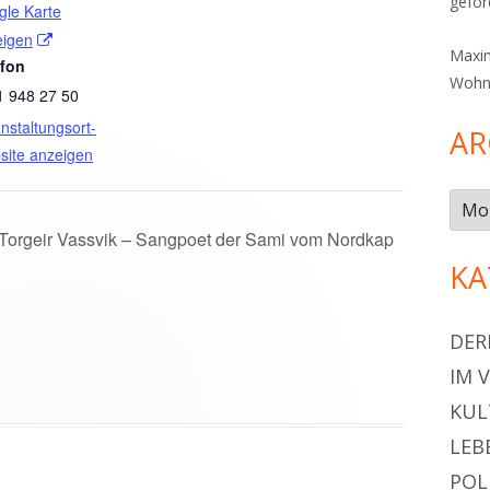
gefö
le Karte
I
eigen
Maxim
efon
n
Wohn
1 948 27 50
n
e
nstaltungsort-
AR
u
site anzeigen
e
Arch
m
 Torgeir Vassvik – Sangpoet der Sami vom Nordkap
F
e
KA
n
s
DER
t
IM 
e
r
KUL
ö
LEB
f
POL