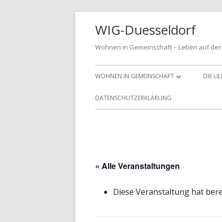
Springe
WIG-Duesseldorf
zum
Inhalt
Wohnen in Gemeinschaft – Leben auf der 
Primäres
WOHNEN IN GEMEINSCHAFT
DIE U
Menü
MITGLIED WERDEN
DATENSCHUTZERKLÄRUNG
DIE LEITLINIEN FÜR UNSER
VEREINSLEBEN
« Alle Veranstaltungen
Diese Veranstaltung hat bere