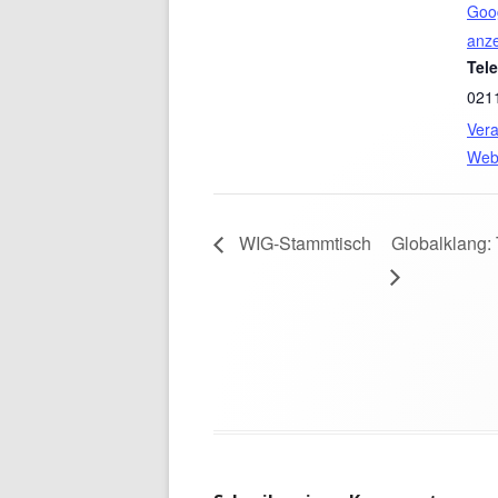
Goog
anz
Tel
021
Vera
Web
WIG-Stammtisch
Globalklang: