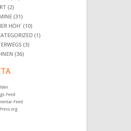
RT
(2)
MINE
(31)
ER HÖH´
(10)
ATEGORIZED
(1)
TERWEGS
(3)
HNEN
(36)
TA
lden
ags-Feed
entar-Feed
Press.org