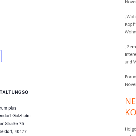
Novem
„Wohn
Kopf“
Wohns
„Gem
Inter
und 
Foru
Novem
TALTUNGSO
NE
rum plus
K
endorf-Golzheim
er Straße 75
Holge
eldorf
,
40477