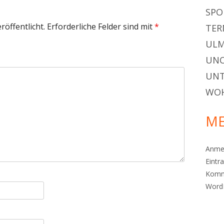
f
SPO
n
röffentlicht.
Erforderliche Felder sind mit
*
TER
e
n
ULM
UNC
UN
WO
ME
Anme
Eintr
Komm
Word