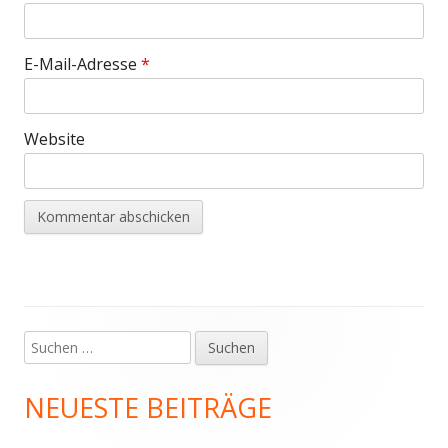
E-Mail-Adresse
*
Website
Suchen
Haupt-
nach:
Seitenleiste
NEUESTE BEITRÄGE