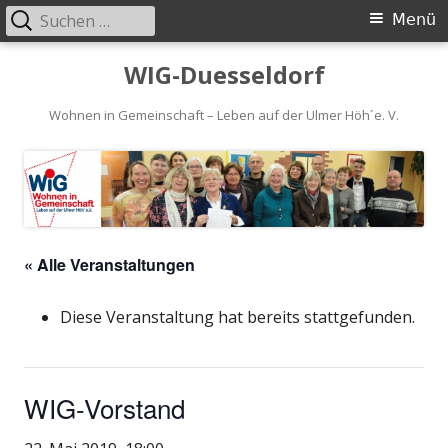
Suchen
Primäres
Menü
nach:
Menü
Springe
WIG-Duesseldorf
zum
Inhalt
Wohnen in Gemeinschaft – Leben auf der Ulmer Höh´e. V.
« Alle Veranstaltungen
Diese Veranstaltung hat bereits stattgefunden.
WIG-Vorstand