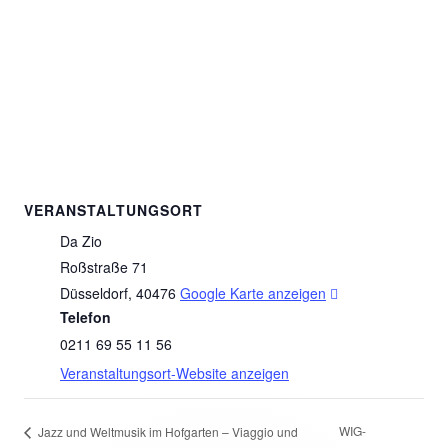
VERANSTALTUNGSORT
Da Zio
Roßstraße 71
I
Düsseldorf
,
40476
Google Karte anzeigen
Telefon
n
0211 69 55 11 56
n
e
Veranstaltungsort-Website anzeigen
u
e
WIG-
Jazz und Weltmusik im Hofgarten – Viaggio und
m