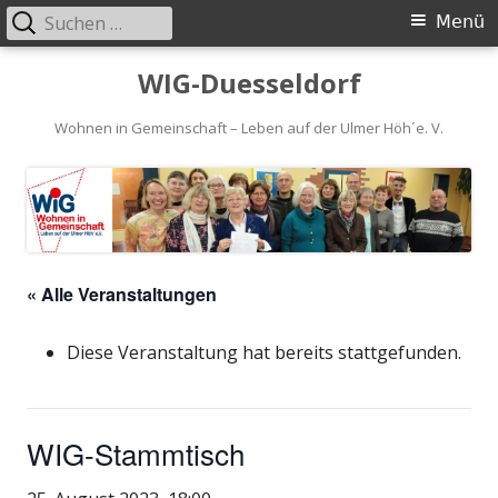
Suchen
Primäres
Menü
nach:
Menü
Springe
WIG-Duesseldorf
zum
Inhalt
Wohnen in Gemeinschaft – Leben auf der Ulmer Höh´e. V.
« Alle Veranstaltungen
Diese Veranstaltung hat bereits stattgefunden.
WIG-Stammtisch