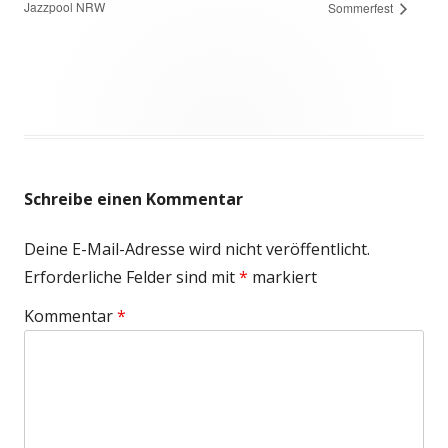
Jazzpool NRW
Sommerfest
F
e
n
s
t
e
r
Schreibe einen Kommentar
ö
f
Deine E-Mail-Adresse wird nicht veröffentlicht.
f
Erforderliche Felder sind mit
*
markiert
n
e
Kommentar
*
n