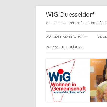
Springe
WIG-Duesseldorf
zum
Inhalt
Wohnen in Gemeinschaft – Leben auf der 
Primäres
WOHNEN IN GEMEINSCHAFT
DIE U
Menü
MITGLIED WERDEN
DATENSCHUTZERKLÄRUNG
DIE LEITLINIEN FÜR UNSER
VEREINSLEBEN