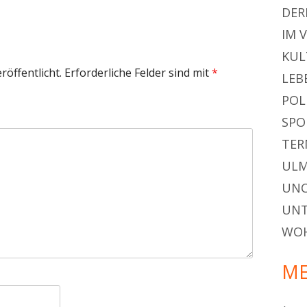
DER
IM 
KUL
röffentlicht.
Erforderliche Felder sind mit
*
LEB
POL
SPO
TER
ULM
UNC
UN
WO
ME