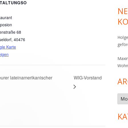
TALTUNGSO
NE
aurant
K
posion
enstraße 68
Holge
eldorf
,
40476
gefö
le Karte
eigen
Maxim
Wohn
urer lateinamerikanischer
WIG-Vorstand
AR
Arch
KA