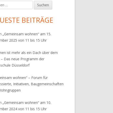
en
upt-
tenleiste
UESTE BEITRÄGE
m „Gemeinsam wohnen“ am 15.
ber 2025 von 11 bis 15 Uhr
en ist mehr als ein Dach über dem
 – Das neue Programm der
chule Düsseldorf
einsam wohnen“ – Forum für
essierte, Initiativen, Baugemeinschaften
Wohngruppen
m „Gemeinsam wohnen“ am 10.
ber 2024 von 11 bis 15 Uhr