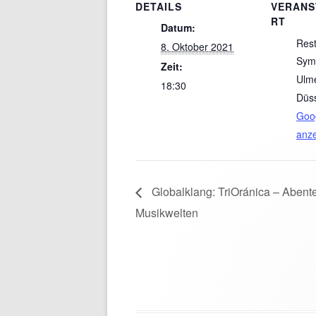
DETAILS
VERANS
RT
Datum:
Rest
8. Oktober 2021
Sym
Zeit:
Ulm
18:30
Düss
Goog
anz
Globalklang: TriOránica – Abente
Musikwelten