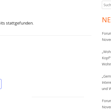
Such
Ha
nach:
Sei
NE
its stattgefunden.
Foru
Novem
„Wohn
Kopf“
Wohns
„Gem
Inter
und 
Foru
Novem