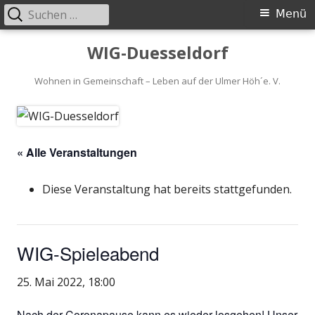
Suchen
Primäres
Menü
nach:
Menü
Springe
WIG-Duesseldorf
zum
Inhalt
Wohnen in Gemeinschaft – Leben auf der Ulmer Höh´e. V.
« Alle Veranstaltungen
Diese Veranstaltung hat bereits stattgefunden.
WIG-Spieleabend
25. Mai 2022, 18:00
Nach der Coronapause kann es wieder losgehen! Unser