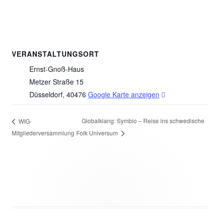
VERANSTALTUNGSORT
Ernst-Gnoß-Haus
Metzer Straße 15
I
Düsseldorf
,
40476
Google Karte anzeigen
n
n
Globalklang: Symbio – Reise ins schwedische
WIG-
e
Mitgliederversammlung
Folk Universum
u
e
m
F
e
n