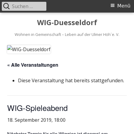
Suchen
Primäres
Menü
nach:
Menü
Springe
WIG-Duesseldorf
zum
Inhalt
Wohnen in Gemeinschaft – Leben auf der Ulmer Höh´e. V.
« Alle Veranstaltungen
Diese Veranstaltung hat bereits stattgefunden.
WIG-Spieleabend
18. September 2019, 18:00
Nächster Termin für alle Wiggies ist diesmal am