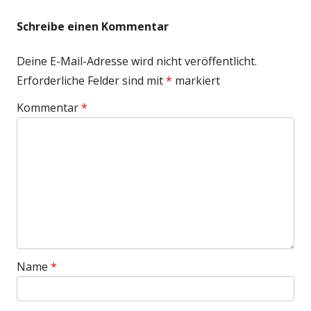
s
t
Schreibe einen Kommentar
e
r
Deine E-Mail-Adresse wird nicht veröffentlicht.
ö
Erforderliche Felder sind mit
*
markiert
f
Kommentar
*
f
n
e
n
Name
*