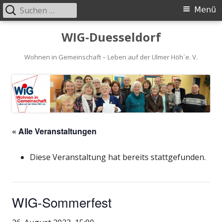
Suchen
Primäres
Menü
nach:
Menü
Springe
WIG-Duesseldorf
zum
Inhalt
Wohnen in Gemeinschaft – Leben auf der Ulmer Höh´e. V.
« Alle Veranstaltungen
Diese Veranstaltung hat bereits stattgefunden.
WIG-Sommerfest