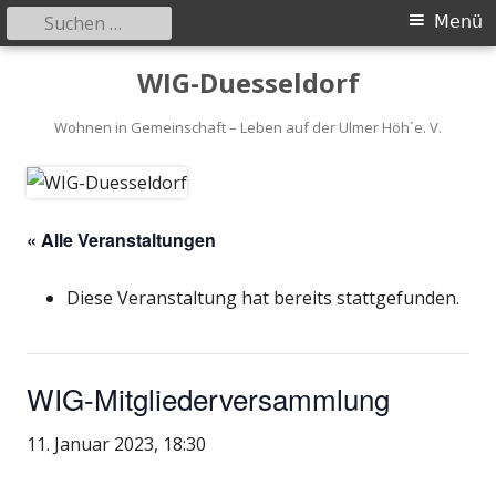
Suchen
Primäres
Menü
nach:
Menü
Springe
WIG-Duesseldorf
zum
Inhalt
Wohnen in Gemeinschaft – Leben auf der Ulmer Höh´e. V.
« Alle Veranstaltungen
Diese Veranstaltung hat bereits stattgefunden.
WIG-Mitgliederversammlung
11. Januar 2023, 18:30