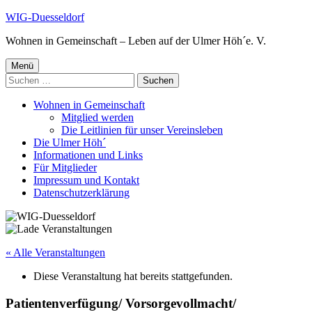
Springe
WIG-Duesseldorf
zum
Wohnen in Gemeinschaft – Leben auf der Ulmer Höh´e. V.
Inhalt
Primäres
Menü
Suchen
Menü
nach:
Wohnen in Gemeinschaft
Mitglied werden
Die Leitlinien für unser Vereinsleben
Die Ulmer Höh´
Informationen und Links
Für Mitglieder
Impressum und Kontakt
Datenschutzerklärung
« Alle Veranstaltungen
Diese Veranstaltung hat bereits stattgefunden.
Patientenverfügung/ Vorsorgevollmacht/