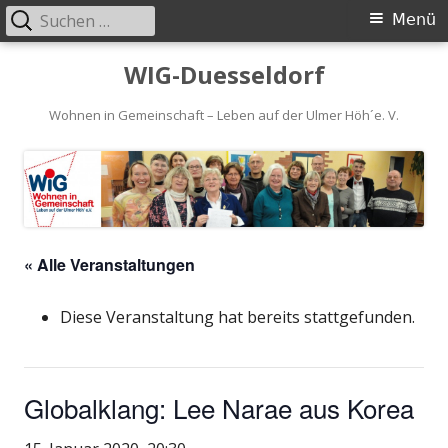
Suchen
Primäres
Menü
nach:
Menü
Springe
WIG-Duesseldorf
zum
Inhalt
Wohnen in Gemeinschaft – Leben auf der Ulmer Höh´e. V.
« Alle Veranstaltungen
Diese Veranstaltung hat bereits stattgefunden.
Globalklang: Lee Narae aus Korea