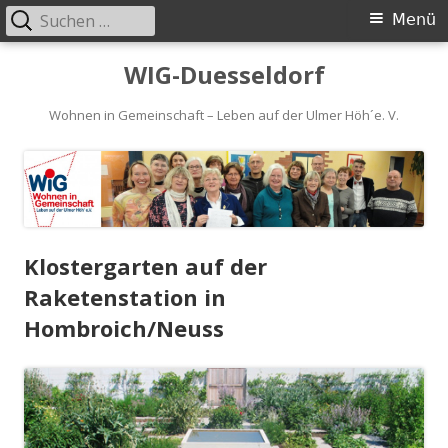
Suchen
Primäres
Menü
nach:
Menü
Springe
WIG-Duesseldorf
zum
Inhalt
Wohnen in Gemeinschaft – Leben auf der Ulmer Höh´e. V.
Klostergarten auf der
Raketenstation in
Hombroich/Neuss