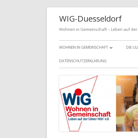
Springe
WIG-Duesseldorf
zum
Inhalt
Wohnen in Gemeinschaft – Leben auf der 
Primäres
WOHNEN IN GEMEINSCHAFT
DIE U
Menü
MITGLIED WERDEN
DATENSCHUTZERKLÄRUNG
DIE LEITLINIEN FÜR UNSER
VEREINSLEBEN