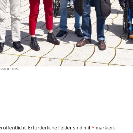
olle
560 × 1615
röße
röffentlicht.
Erforderliche Felder sind mit
*
markiert