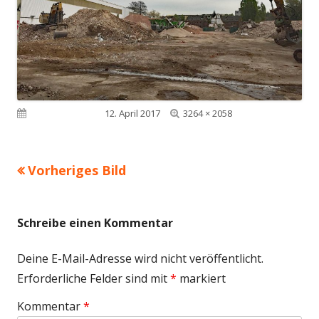
Volle
Veröffentlicht am
12. April 2017
3264 × 2058
Größe
Vorheriges Bild
Schreibe einen Kommentar
Deine E-Mail-Adresse wird nicht veröffentlicht.
Erforderliche Felder sind mit
*
markiert
Kommentar
*