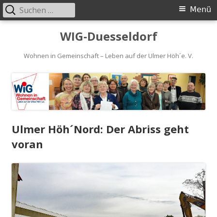
Suchen
Primäres
Menü
nach:
Menü
Springe
WIG-Duesseldorf
zum
Inhalt
Wohnen in Gemeinschaft – Leben auf der Ulmer Höh´e. V.
Ulmer Höh´Nord: Der Abriss geht
voran