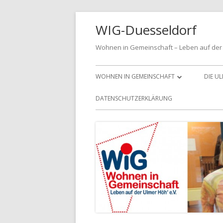
Springe
WIG-Duesseldorf
zum
Inhalt
Wohnen in Gemeinschaft – Leben auf der 
Primäres
WOHNEN IN GEMEINSCHAFT
DIE U
Menü
MITGLIED WERDEN
DATENSCHUTZERKLÄRUNG
DIE LEITLINIEN FÜR UNSER
VEREINSLEBEN