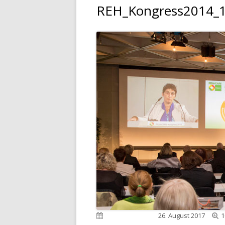
REH_Kongress2014_
V
Veröffentlicht am
26. August 2017
1