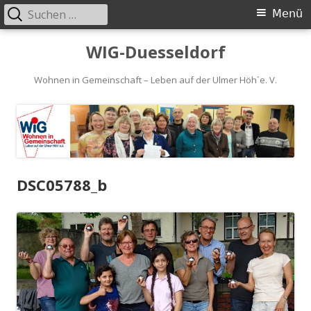
Suchen
Primäres
Menü
nach:
Menü
Springe
WIG-Duesseldorf
zum
Inhalt
Wohnen in Gemeinschaft – Leben auf der Ulmer Höh´e. V.
DSC05788_b