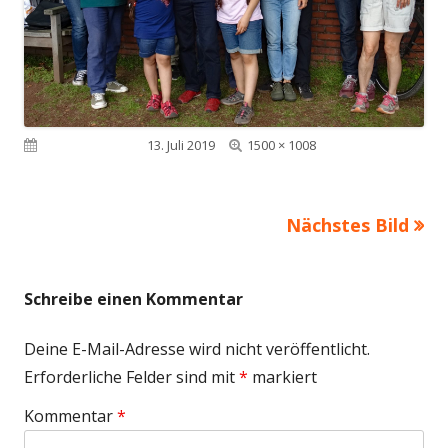
Volle
Veröffentlicht am
13. Juli 2019
1500 × 1008
Größe
Nächstes Bild
Schreibe einen Kommentar
Deine E-Mail-Adresse wird nicht veröffentlicht.
Erforderliche Felder sind mit
*
markiert
Kommentar
*