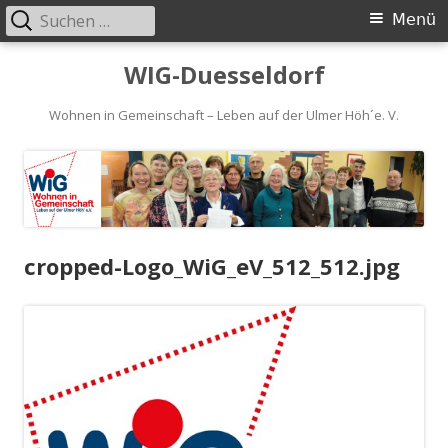
Suchen
Primäres
Menü
nach:
Menü
Springe
WIG-Duesseldorf
zum
Inhalt
Wohnen in Gemeinschaft – Leben auf der Ulmer Höh´e. V.
cropped-Logo_WiG_eV_512_512.jpg