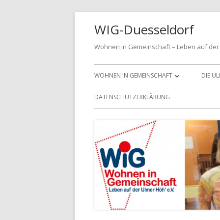
Springe
WIG-Duesseldorf
zum
Inhalt
Wohnen in Gemeinschaft – Leben auf der 
Primäres
WOHNEN IN GEMEINSCHAFT
DIE U
Menü
MITGLIED WERDEN
DATENSCHUTZERKLÄRUNG
DIE LEITLINIEN FÜR UNSER
VEREINSLEBEN