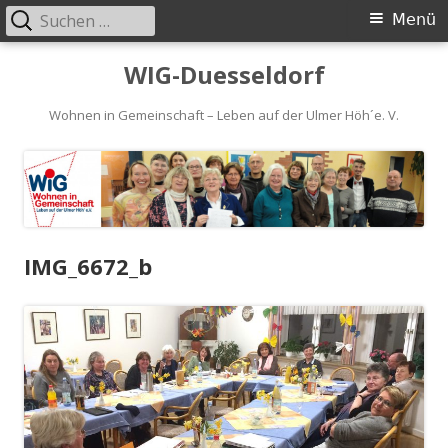
Suchen
Primäres
Menü
nach:
Menü
Springe
WIG-Duesseldorf
zum
Inhalt
Wohnen in Gemeinschaft – Leben auf der Ulmer Höh´e. V.
IMG_6672_b